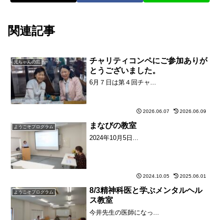
関連記事
チャリティコンペにご参加ありが
元ちゃんの窓
とうございました。
6月７日は第４回チャ...
2026.06.07
2026.06.09
まなびの教室
ようこそプログラム
2024年10月5日...
2024.10.05
2025.06.01
8/3精神科医と学ぶメンタルヘル
ようこそプログラム
ス教室
今井先生の医師になっ...