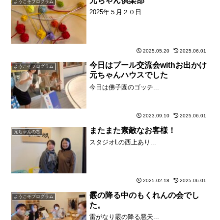
元ちゃん倶楽部
ようこそプログラム
2025年５月２０日...
2025.05.20
2025.06.01
今日はプール交流会withお出かけ
ようこそプログラム
元ちゃんハウスでした
今日は佛子園のゴッチ...
2023.09.10
2025.06.01
またまた素敵なお客様！
元ちゃんの窓
スタジオLの西上あり...
2025.02.18
2025.06.01
霰の降る中のもくれんの会でし
ようこそプログラム
た。
雷がなり霰の降る悪天...