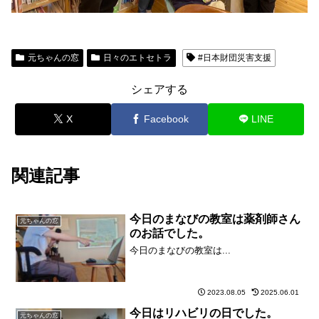
元ちゃんの窓
日々のエトセトラ
#日本財団災害支援
シェアする
X
Facebook
LINE
関連記事
今日のまなびの教室は薬剤師さん
元ちゃんの窓
のお話でした。
今日のまなびの教室は...
2023.08.05
2025.06.01
今日はリハビリの日でした。
元ちゃんの窓