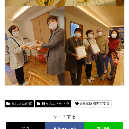
元ちゃんの窓
日々のエトセトラ
#日本財団災害支援
シェアする
X
Facebook
LINE