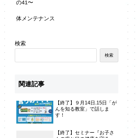
の41〜
体メンテナンス
検索
検索
関連記事
【終了】９月14日.15日「が
んを知る教室」で話しま
す！
【終了】セミナー『お子さ