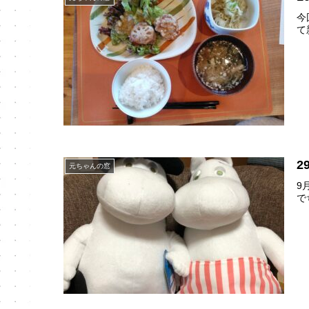
今
て
2
元ちゃんの窓
9
で