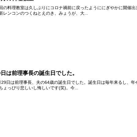
回の料理教室は久しぶりにコロナ禍前に戻ったようににぎやかに開催出
新レンコンのつくねとえのき、みょうが、大...
9日は前理事長の誕生日でした。
月29日は前理事長、夫の64歳の誕生日でした。誕生日は毎年来るし、
ちょっぴり悲しいし悔しいです(笑)。今...