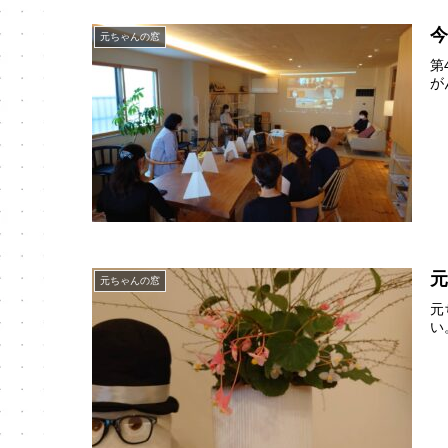
今
元ちゃんの窓
第
が
元
元ちゃんの窓
元
い