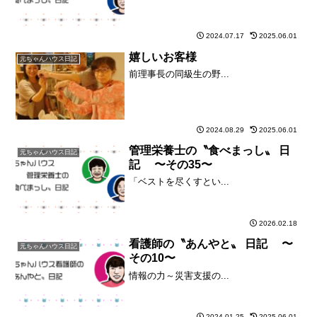
2024.07.17
2025.06.01
嬉しいお客様
元ちゃんハウス日記
前理事長の同級生の野...
2024.08.29
2025.06.01
管理栄養士の〝食べまっし〟 日
元ちゃんハウス日記
記 〜その35〜
「ベストを尽くすとい...
2026.02.18
看護師の〝あんやと〟 日記 〜
元ちゃんハウス日記
その10〜
情報の力～災害支援の...
2024.01.25
2025.06.01