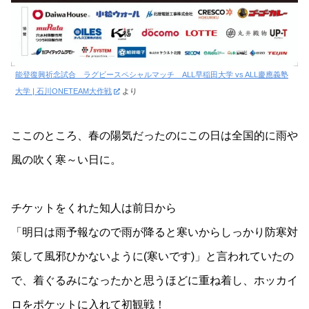
能登復興祈念試合 ラグビースペシャルマッチ ALL早稲田大学 vs ALL慶應義塾
大学 | 石川ONETEAM大作戦
より
ここのところ、春の陽気だったのにこの日は全国的に雨や
風の吹く寒～い日に。
チケットをくれた知人は前日から
「明日は雨予報なので雨が降ると寒いからしっかり防寒対
策して風邪ひかないように(寒いです)」と言われていたの
で、着ぐるみになったかと思うほどに重ね着し、ホッカイ
ロをポケットに入れて初観戦！