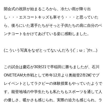
開会式の祝辞が始まるころから、冷たい雨が降り出
し・・・エスコートキッズも寒そう・・・と思っていた
ら、後ろにいた選手たちがそっと子供たちの肩に自分のベ
ンチコートをかけてあげている姿に感動しました。
(こういう写真をなぜとってないんだろう(´；ω；`)ｳｯ…)
この試合は慶応が30対21で早稲田に勝ちましたが、石川
ONETEAM大作戦として昨年12月より奥能登2市2町でプ
レイベントとしてラクビーの体験授業もやっていたようで
す。能登地域の中学生たちも私たちもスポーツを通して人
の優しさ、暖かさも感じられ、実際の迫力も感じられ、ラ