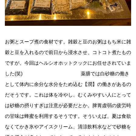
お粥とスープ煮の食材です。雑穀と豆のお粥はもち米に雑
穀と豆を入れるので前日から浸水させ、コトコト煮たもの
ですが、今回はヘルシオホットクックにお任せされていま
した(笑) 薬膳では白砂糖の働き
として体内に余分な水分をため込む【潤】の働きがあるの
だそうです。これは体を冷やし、むくみやすい人にとって
は砂糖の摂りすぎは注意が必要だとか。脾胃虚弱の疲労時
の甘味は蜂蜜を利用するそうです。そういえば、夏は食欲
なくてかき氷やアイスクリーム、清涼飲料水などで砂糖を