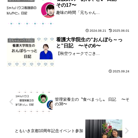
その17〜
趣味の時間「元ちゃん...
2024.08.21
2025.06.01
看護大学院生の“おんぼら～っ
元ちゃんハウス日記
と”日記 〜その6〜
【秋空ウォークでごき...
2025.09.24
管理栄養士の〝食べまっし〟 日記 〜そ
の38〜
ともいき京都10周年記念イベント参加