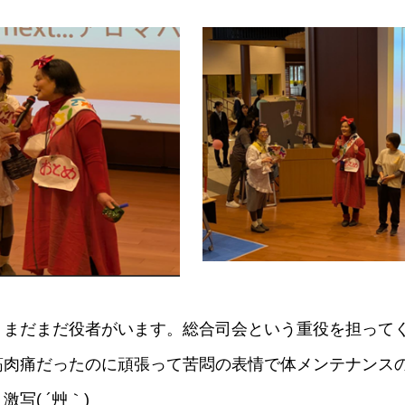
、まだまだ役者がいます。総合司会という重役を担って
筋肉痛だったのに頑張って苦悶の表情で体メンテナンス
写( ´艸｀)