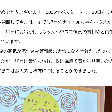
めでとうございます。2026年がスタートし、10日あ
ら開館して今月は、すでに7日のナイト元ちゃんハウスか
ト、11日にお出かけ元ちゃんハウスで恒例の書初めと丙
しています。
大級の寒気が流れ込み警報級の大雪になる予報だったので
たが、10日は曇のち晴れ。夜は強風で雷が鳴り響いたの
ぎまではお天気も味方につけることができました。