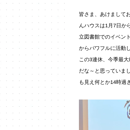
皆さま、あけましてお
んハウスは1月7日か
立図書館でのイベン
からパワフルに活動
この3連休、今季最
だな～と思っていまし
も見え何とか14時過